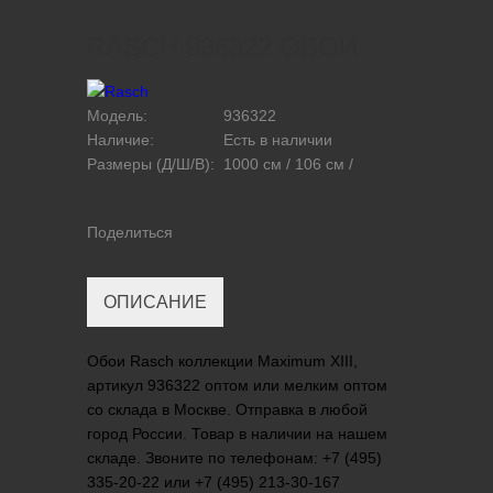
RASCH 936322 ОБОИ
Модель:
936322
Наличие:
Есть в наличии
Размеры (Д/Ш/В):
1000 см / 106 см /
Поделиться
ОПИСАНИЕ
Обои Rasch коллекции Maximum XIII,
артикул 936322 оптом или мелким оптом
со склада в Москве. Отправка в любой
город России. Товар в наличии на нашем
складе. Звоните по телефонам: +7 (495)
335-20-22 или +7 (495) 213-30-167