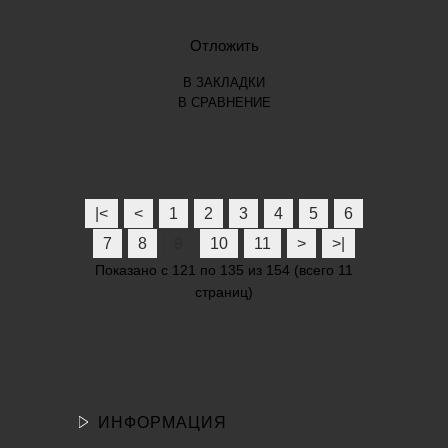
Отложить
В ЗАКЛАДКИ
В СРАВНЕНИЕ
|<
<
1
2
3
4
5
6
7
8
9
10
11
>
>|
Показано с 121 по 135 из 154 (всего 11
страниц)
ИНФОРМАЦИЯ