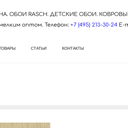
НА. ОБОИ RASCH. ДЕТСКИЕ ОБОИ. КОВРОВ
мелким оптом.
Телефон:
+7 (495) 213-30-24
E-m
ТОВАРЫ
СТАТЬИ
КОНТАКТЫ
ASCH
ПЛИТКА VITRA, SERAPOOL
АЕМ ОБОИ RASCH - огромный
VitrA Ceramica - яркая и ориги
ктур и рисунков Наиболее
плитка, керамогранит и мозаик
ным вариантом ..
Скачайте актуальные каталог..