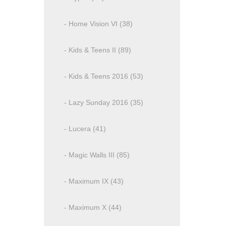
- Home Vision VI (38)
- Kids & Teens II (89)
- Kids & Teens 2016 (53)
- Lazy Sunday 2016 (35)
- Lucera (41)
- Magic Walls III (85)
- Maximum IX (43)
- Maximum X (44)