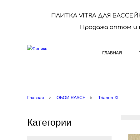
ПЛИТКА VITRA ДЛЯ БАССЕЙ
Продажа оптом и 
ГЛАВНАЯ
КОВРОЛИН
ОБОИ R
Выберите нужный Вам ковролин и
ПРЕДЛАГ
Главная
ОБОИ RASCH
Trianon XI
купите его у нас со склада или под заказ
выбор фа
Купить ковролин ..
оптималь
Категории