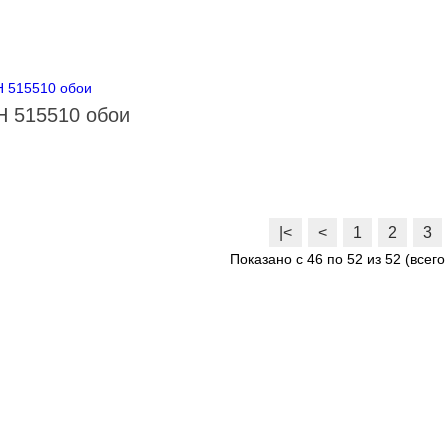
 515510 обои
|<
<
1
2
3
Показано с 46 по 52 из 52 (всего