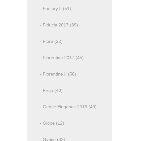
- Factory II (51)
- Fiducia 2017 (39)
- Fiore (22)
- Florentine 2017 (45)
- Florentine II (58)
- Freja (40)
- Gentle Elegance 2016 (40)
- Globe (12)
- Gypso (32)