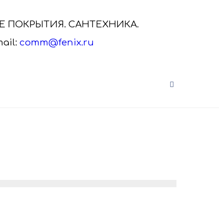
ЫЕ ПОКРЫТИЯ. САНТЕХНИКА.
ail:
comm@fenix.ru
САНТЕХНИКА VITRA
нальная
Сантехника VitrA от дистрибьютора
а.
Скачайте актуальный каталог VitrA,
кликнув на ка..