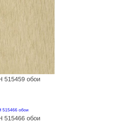
 515459 обои
 515466 обои