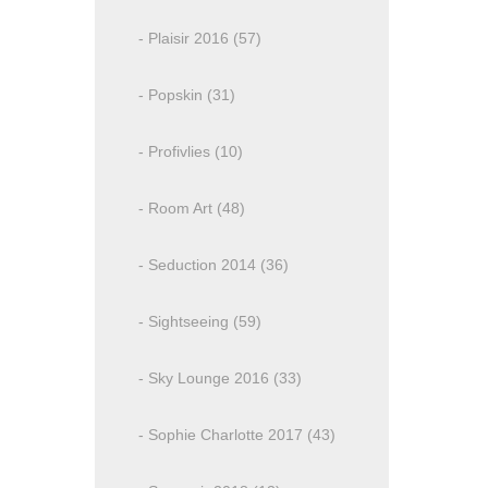
- Plaisir 2016 (57)
- Popskin (31)
- Profivlies (10)
- Room Art (48)
- Seduction 2014 (36)
- Sightseeing (59)
- Sky Lounge 2016 (33)
- Sophie Charlotte 2017 (43)