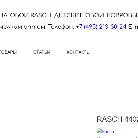
НА. ОБОИ RASCH. ДЕТСКИЕ ОБОИ. КОВРОВ
мелким оптом.
Телефон:
+7 (495) 213-30-24
E-m
ТОВАРЫ
СТАТЬИ
КОНТАКТЫ
ASCH
ПЛИТКА VITRA, SERAPOOL
АЕМ ОБОИ RASCH - огромный
VitrA Ceramica - яркая и ориги
ктур и рисунков Наиболее
плитка, керамогранит и мозаик
ным вариантом ..
Скачайте актуальные каталог..
RASCH 440