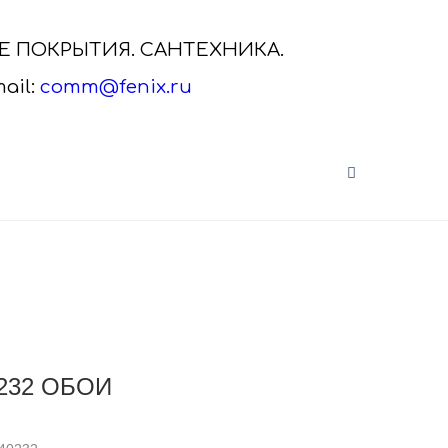
ЫЕ ПОКРЫТИЯ. САНТЕХНИКА.
ail:
comm@fenix.ru
САНТЕХНИКА VITRA
нальная
Сантехника VitrA от дистрибьютора
а.
Скачайте актуальный каталог VitrA,
кликнув на ка..
232 ОБОИ