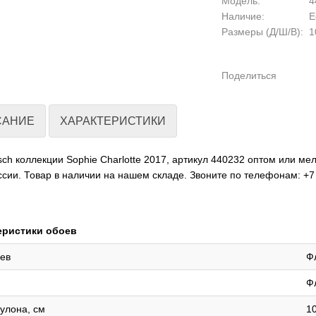
Модель:
4
Наличие:
Е
Размеры (Д/Ш/В):
10
Поделиться
САНИЕ
ХАРАКТЕРИСТИКИ
ch коллекции Sophie Charlotte 2017, артикул 440232 оптом или ме
ссии. Товар в наличии на нашем складе. Звоните по телефонам: +7 
еристики обоев
ев
Ф
Ф
улона, см
1