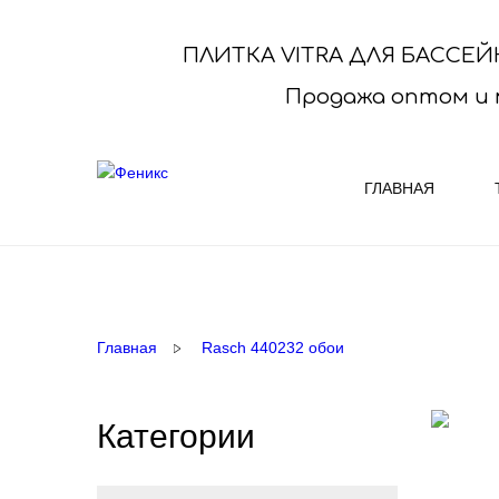
ПЛИТКА VITRA ДЛЯ БАССЕЙ
Продажа оптом и 
ГЛАВНАЯ
КОВРОЛИН
ОБОИ R
Выберите нужный Вам ковролин и
ПРЕДЛАГ
Главная
Rasch 440232 обои
купите его у нас со склада или под заказ
выбор фа
Купить ковролин ..
оптималь
Категории