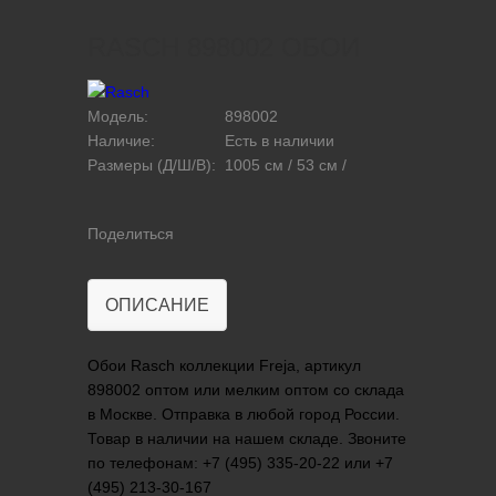
RASCH 898002 ОБОИ
Модель:
898002
Наличие:
Есть в наличии
Размеры (Д/Ш/В):
1005 см / 53 см /
Поделиться
ОПИСАНИЕ
Обои Rasch коллекции Freja, артикул
898002 оптом или мелким оптом со склада
в Москве. Отправка в любой город России.
Товар в наличии на нашем складе. Звоните
по телефонам: +7 (495) 335-20-22 или +7
(495) 213-30-167