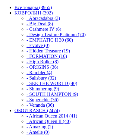
Все товары (3955)
КОВРОЛИН (392)
- Abracadabra (3)
- Big Deal (8)
- Cashmere IV (6)
- Design Texture Platinum (70)
- EMPHATIC II 30 (60)
- Evolve (0)
- Hidden Treasure (19)
- FORMATION (16)
- High Roller (8)
- ORIGINS (36)
- Rambler (4)
- Salisbury (32)
- SEE THE WORLD (40)
- Shimmering (9)
- SOUTH HAMPTON (9)
- Super chic (36)
- Veranda (36)
ОБОИ RASCH (2474)
- African Queen 2014 (41)
- African Queen II (40)
- Amazing (2)
- Amelie (0)