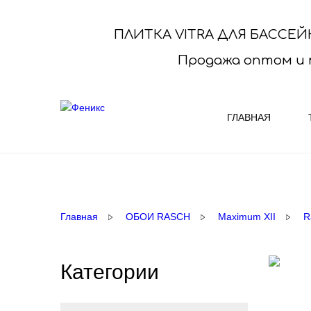
ПЛИТКА VITRA ДЛЯ БАССЕЙ
Продажа оптом и 
ГЛАВНАЯ
КОВРОЛИН
ОБОИ R
Выберите нужный Вам ковролин и
ПРЕДЛАГ
Главная
ОБОИ RASCH
Maximum XII
R
купите его у нас со склада или под заказ
выбор фа
Купить ковролин ..
оптималь
Категории