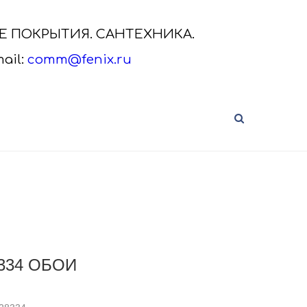
ЫЕ ПОКРЫТИЯ. САНТЕХНИКА.
ail:
comm@fenix.ru
САНТЕХНИКА VITRA
нальная
Сантехника VitrA от дистрибьютора
а.
Скачайте актуальный каталог VitrA,
кликнув на ка..
334 ОБОИ