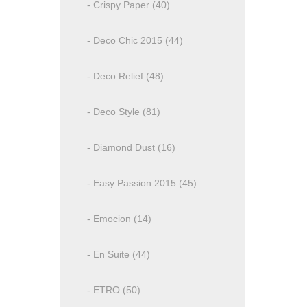
- Crispy Paper (40)
- Deco Chic 2015 (44)
- Deco Relief (48)
- Deco Style (81)
- Diamond Dust (16)
- Easy Passion 2015 (45)
- Emocion (14)
- En Suite (44)
- ETRO (50)