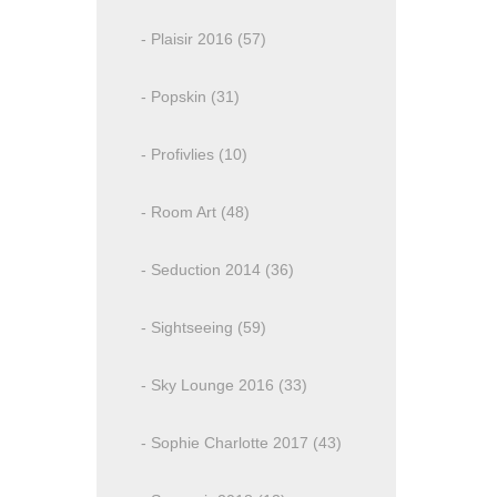
- Plaisir 2016 (57)
- Popskin (31)
- Profivlies (10)
- Room Art (48)
- Seduction 2014 (36)
- Sightseeing (59)
- Sky Lounge 2016 (33)
- Sophie Charlotte 2017 (43)