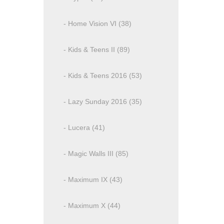
- Home Vision VI (38)
- Kids & Teens II (89)
- Kids & Teens 2016 (53)
- Lazy Sunday 2016 (35)
- Lucera (41)
- Magic Walls III (85)
- Maximum IX (43)
- Maximum X (44)