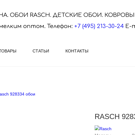
НА. ОБОИ RASCH. ДЕТСКИЕ ОБОИ. КОВРОВ
мелким оптом.
Телефон:
+7 (495) 213-30-24
E-m
ТОВАРЫ
СТАТЬИ
КОНТАКТЫ
ASCH
ПЛИТКА VITRA, SERAPOOL
АЕМ ОБОИ RASCH - огромный
VitrA Ceramica - яркая и ориги
asch 928334 обои
ктур и рисунков Наиболее
плитка, керамогранит и мозаик
ным вариантом ..
Скачайте актуальные каталог..
RASCH 928