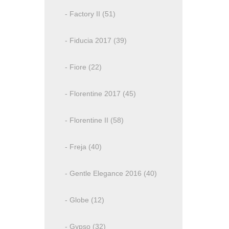
- Factory II (51)
- Fiducia 2017 (39)
- Fiore (22)
- Florentine 2017 (45)
- Florentine II (58)
- Freja (40)
- Gentle Elegance 2016 (40)
- Globe (12)
- Gypso (32)