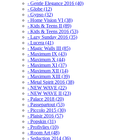
- Gentle Elegance 2016 (40)
- Globe (12)
- Gypso (32)
- Home Vision VI (38)
- Kids & Teens II (89)
- Kids & Teens 2016 (53)
- Lazy Sunday 2016 (35)
- Lucera (41)
- Magic Walls III (85)
- Maximum IX (43)
- Maximum X (44)
- Maximum XI (37)
- Maximum XII (14)
- Maximum XIII (39)
- Metal Spirit 2016 (38)
- NEW WAVE (22)
- NEW WAVE II (23)
- Palace 2018 (20)
- Passepartout (53)
- Piccolo 2015 (30)
- Plaisir 2016 (57)
- Popskin (31)
- Profivlies (10)
- Room Art (48)
- Seduction 2014 (36)