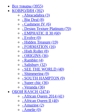
Все товары (3955)
КОВРОЛИН (392)
- Abracadabra (3)
- Big Deal (8)
- Cashmere IV (6)
- Design Texture Platinum (70)
- EMPHATIC II 30 (60)
- Evolve (0)
- Hidden Treasure (19)
- FORMATION (16)
- High Roller (8)
- ORIGINS (36)
- Rambler (4)
- Salisbury (32)
- SEE THE WORLD (40)
- Shimmering (9)
- SOUTH HAMPTON (9)
- Super chic (36)
- Veranda (36)
ОБОИ RASCH (2474)
- African Queen 2014 (41)
- African Queen II (40)
- Amazing (2)
- Amelie (0)