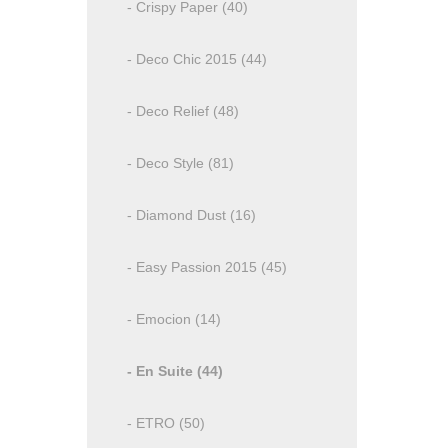
- Crispy Paper (40)
- Deco Chic 2015 (44)
- Deco Relief (48)
- Deco Style (81)
- Diamond Dust (16)
- Easy Passion 2015 (45)
- Emocion (14)
- En Suite (44)
- ETRO (50)