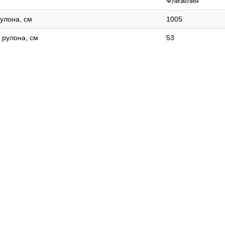
Флизелин
улона, см
1005
 рулона, см
53