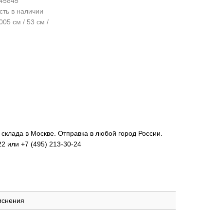
45845
сть в наличии
05 см / 53 см /
 склада в Москве. Отправка в любой город России.
2 или +7 (495) 213-30-24
иснения