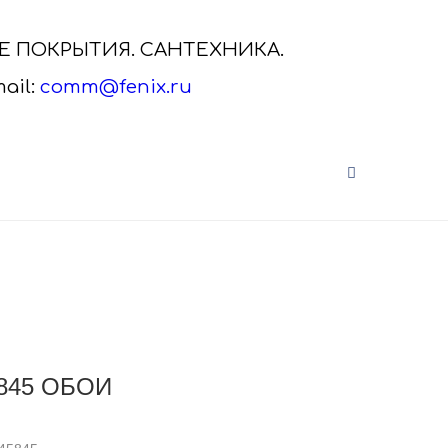
ЫЕ ПОКРЫТИЯ. САНТЕХНИКА.
ail:
comm@fenix.ru
САНТЕХНИКА VITRA
нальная
Сантехника VitrA от дистрибьютора
а.
Скачайте актуальный каталог VitrA,
кликнув на ка..
845 ОБОИ