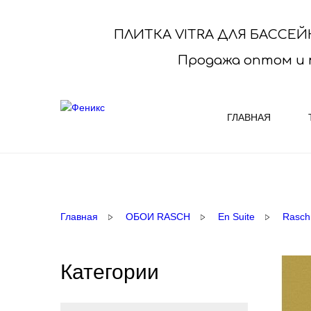
ПЛИТКА VITRA ДЛЯ БАССЕЙ
Продажа оптом и 
ГЛАВНАЯ
КОВРОЛИН
ОБОИ R
Выберите нужный Вам ковролин и
ПРЕДЛАГ
Главная
ОБОИ RASCH
En Suite
Rasch
купите его у нас со склада или под заказ
выбор фа
Купить ковролин ..
оптималь
Категории