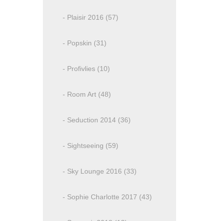
- Plaisir 2016 (57)
- Popskin (31)
- Profivlies (10)
- Room Art (48)
- Seduction 2014 (36)
- Sightseeing (59)
- Sky Lounge 2016 (33)
- Sophie Charlotte 2017 (43)