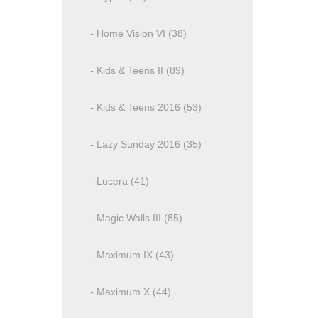
- Home Vision VI (38)
- Kids & Teens II (89)
- Kids & Teens 2016 (53)
- Lazy Sunday 2016 (35)
- Lucera (41)
- Magic Walls III (85)
- Maximum IX (43)
- Maximum X (44)