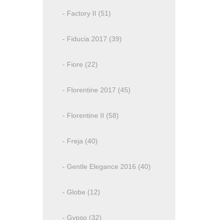
- Factory II (51)
- Fiducia 2017 (39)
- Fiore (22)
- Florentine 2017 (45)
- Florentine II (58)
- Freja (40)
- Gentle Elegance 2016 (40)
- Globe (12)
- Gypso (32)