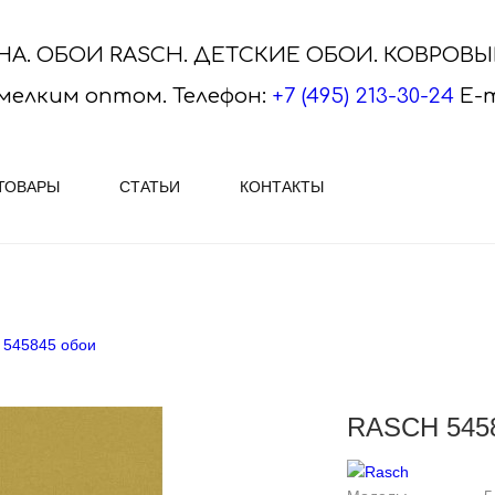
НА. ОБОИ RASCH. ДЕТСКИЕ ОБОИ. КОВРОВ
мелким оптом.
Телефон:
+7 (495) 213-30-24
E-m
ТОВАРЫ
СТАТЬИ
КОНТАКТЫ
ASCH
ПЛИТКА VITRA, SERAPOOL
АЕМ ОБОИ RASCH - огромный
VitrA Ceramica - яркая и ориги
 545845 обои
ктур и рисунков Наиболее
плитка, керамогранит и мозаик
ным вариантом ..
Скачайте актуальные каталог..
RASCH 545