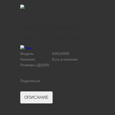
20X80 ORIGINWOOD
ОРЕX МАТОВЫЙ R10A
Модель:
K952409R
Наличие:
Есть в наличии
Размеры (Д/Ш/В):
Поделиться
ОПИСАНИЕ