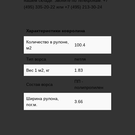
нашем складе. Звоните по телефонам: +7
(495) 335-20-22 или +7 (495) 213-30-24
Характеристики ковролина
Количество в рулоне,
100.4
м2
Тип ворса
петля
Вес 1 м2, кг
1.83
ПП -
Состав ворса
полипропилен
Ширина рулона,
3.66
пог.м.