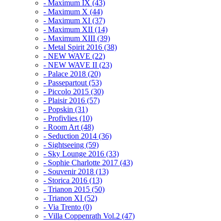
- Maximum IX (43)
- Maximum X (44)
- Maximum XI (37)
- Maximum XII (14)
- Maximum XIII (39)
- Metal Spirit 2016 (38)
- NEW WAVE (22)
- NEW WAVE II (23)
- Palace 2018 (20)
- Passepartout (53)
- Piccolo 2015 (30)
- Plaisir 2016 (57)
- Popskin (31)
- Profivlies (10)
- Room Art (48)
- Seduction 2014 (36)
- Sightseeing (59)
- Sky Lounge 2016 (33)
- Sophie Charlotte 2017 (43)
- Souvenir 2018 (13)
- Storica 2016 (13)
- Trianon 2015 (50)
- Trianon XI (52)
- Via Trento (0)
- Villa Coppenrath Vol.2 (47)