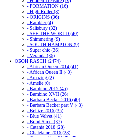
- Hidden Treasure (19)
- FORMATION (16)
- High Roller (8)
- ORIGINS (36)
- Rambler (4)
- Salisbury (32)
- SEE THE WORLD (40)
- Shimmering (9)
- SOUTH HAMPTON (9)
- Super chic (36)
- Veranda (36)
ОБОИ RASCH (2474)
- African Queen 2014 (41)
- African Queen II (40)
- Amazing (2)
- Amelie (0)
- Bambino 2015 (45)
- Bambino XVII (26)
- Barbara Becker 2016 (40)
- Barbara Becker part V (43)
- Bellize 2016 (35)
- Blue Velvet (41)
- Bond Street (37)
- Catania 2018 (28)
- Chatelaine 2016 (28)