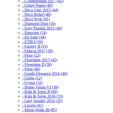
- Cosmopolitan 2017 (45)
- Crispy Paper (40)
- Deco Chic 2015 (44)
- Deco Relief (48)
- Deco Style (81)
- Diamond Dust (16)
- Easy Passion 2015 (45)
- Emocion (14)
- En Suite (44)
- ETRO (50)
- Factory II (51)
- Fiducia 2017 (39)
- Fiore (22)
- Florentine 2017 (45)
- Florentine II (58)
- Freja (40)
- Gentle Elegance 2016 (40)
- Globe (12)
- Gypso (32)
- Home Vision VI (38)
- Kids & Teens II (89)
- Kids & Teens 2016 (53)
- Lazy Sunday 2016 (35)
- Lucera (41)
- Magic Walls III (85)