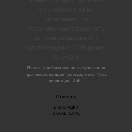
элемент добора рукохвата
Vitra Arkitekt Pool не
окрашенная, не
глазурованная поверхность
матовая ребристая R12
водопоглащение 0.5% размер
12.5х12.5
Плитка для бассейна не глазурованная
противоскользящая производитель - Vitra
коллекция - &nb..
Отложить
В ЗАКЛАДКИ
В СРАВНЕНИЕ