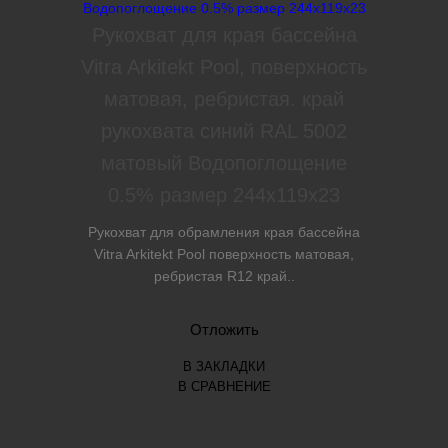
Рукохват для края бассейна
Vitra Arkitekt Pool, поверхность
матовая, ребристая. край
рукохвата синий RAL 5002
матовый Водопоглощение
0.5% размер 244х119х23
Рукохват для обрамления края бассейна
Vitra Arkitekt Pool поверхность матовая,
ребристая R12 край..
Отложить
В ЗАКЛАДКИ
В СРАВНЕНИЕ