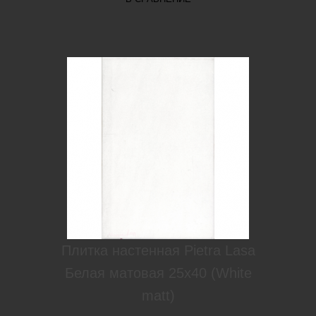
Плитка настенная Pietra Lasa
Белая матовая 25х40 (White
matt)