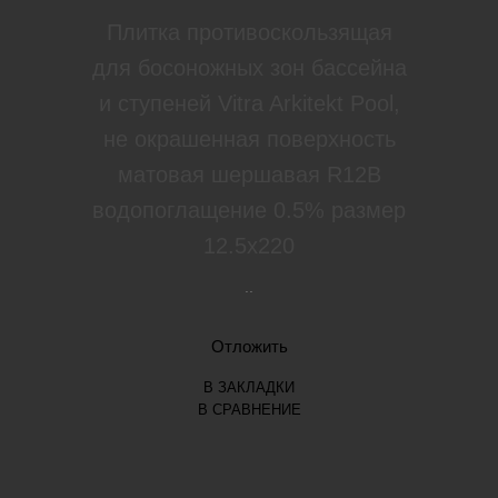
Плитка противоскользящая
для босоножных зон бассейна
и ступеней Vitra Arkitekt Pool,
не окрашенная поверхность
матовая шершавая R12B
водопоглащение 0.5% размер
12.5х220
..
Отложить
В ЗАКЛАДКИ
В СРАВНЕНИЕ