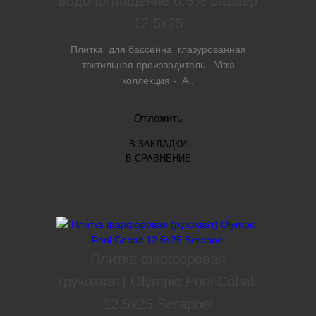
водопоглащение 0.5% размер
12.5х25
Плитка для бассейна глазурованная
тактильная производитель - Vitra
коллекция - A..
Отложить
В ЗАКЛАДКИ
В СРАВНЕНИЕ
Плитка фарфоровая
(рукохват) Olympic Pool Cobalt
12.5x25 Serapool