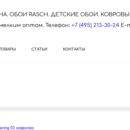
НА. ОБОИ RASCH. ДЕТСКИЕ ОБОИ. КОВРОВ
мелким оптом.
Телефон:
+7 (495) 213-30-24
E-m
ТОВАРЫ
СТАТЬИ
КОНТАКТЫ
ASCH
ПЛИТКА VITRA, SERAPOOL
АЕМ ОБОИ RASCH - огромный
VitrA Ceramica - яркая и ориги
ктур и рисунков Наиболее
плитка, керамогранит и мозаик
ным вариантом ..
Скачайте актуальные каталог..