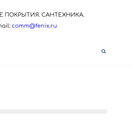
ЫЕ ПОКРЫТИЯ. САНТЕХНИКА.
ail:
comm@fenix.ru
САНТЕХНИКА VITRA
нальная
Сантехника VitrA от дистрибьютора
а.
Скачайте актуальный каталог VitrA,
кликнув на ка..