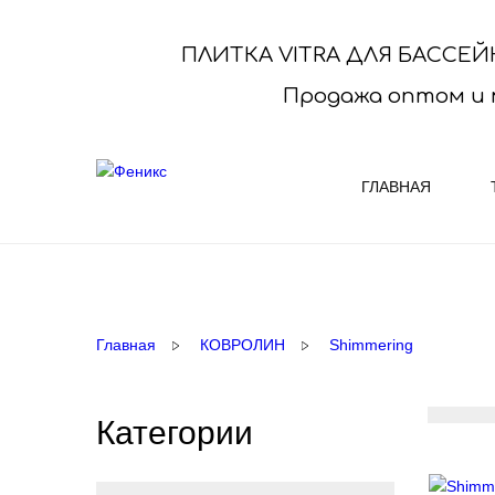
ПЛИТКА VITRA ДЛЯ БАССЕЙ
Продажа оптом и 
ГЛАВНАЯ
КОВРОЛИН
ОБОИ R
Выберите нужный Вам ковролин и
ПРЕДЛАГ
Главная
КОВРОЛИН
Shimmering
купите его у нас со склада или под заказ
выбор фа
Купить ковролин ..
оптималь
Категории