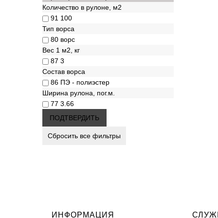
Количество в рулоне, м2
91
100
Тип ворса
80
ворс
Вес 1 м2, кг
87
3
Состав ворса
86
ПЭ - полиэстер
Ширина рулона, пог.м.
77
3.66
ИНФОРМАЦИЯ
СЛУЖ